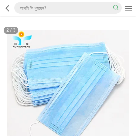
2
/
3