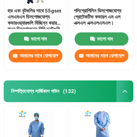
হুড এবং বুটগুলির সাথে 55gsm
পলিপ্রোপিলিন ডিসপোজযোগ্য
এসএমএস ডিসপোজযোগ্য
প্রোটেকটিভ কভারল এম এল
কভারওয়্যারগুলি বিচ্ছিন্ন করার
এক্সএল এক্সএলএসএল।
জন্য ডিসপোজেবল পিপি স্যুটগুলি
ভালো দাম
ভালো দাম
আমাদের সাথে যোগাযোগ
আমাদের সাথে যোগাযোগ
করুন
করুন
নিষ্পত্তিযোগ্য সার্জিকাল গাউন
(132)