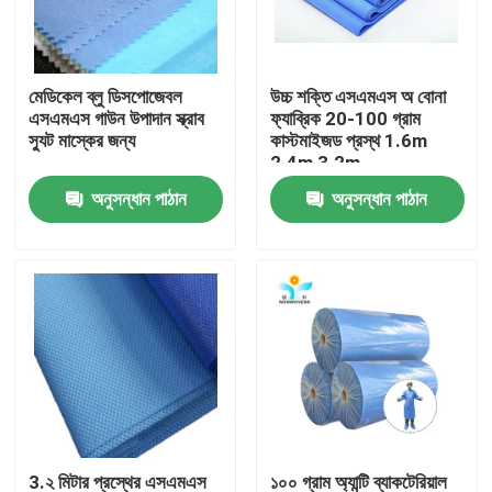
কারখানা ভ্রমণ
মেডিকেল ব্লু ডিসপোজেবল
উচ্চ শক্তি এসএমএস অ বোনা
এসএমএস গাউন উপাদান স্ক্রাব
ফ্যাব্রিক 20-100 গ্রাম
মান নিয়ন্ত্রণ
স্যুট মাস্কের জন্য
কাস্টমাইজড প্রস্থ 1.6m
2.4m 3.2m
অনুসন্ধান পাঠান
অনুসন্ধান পাঠান
যোগাযোগ করুন
উদ্ধৃতির জন্য আবেদন
নিষ্পত্তিযোগ্য প্রতিরক্ষামূলক পরিধান
নিষ্পত্তিযোগ্য সুরক্ষা স্যুট
ডিসপোজেবল প্রতিরক্ষামূলক সামগ্রিক rall
3.২ মিটার প্রস্থের এসএমএস
১০০ গ্রাম অ্যান্টি ব্যাকটেরিয়াল