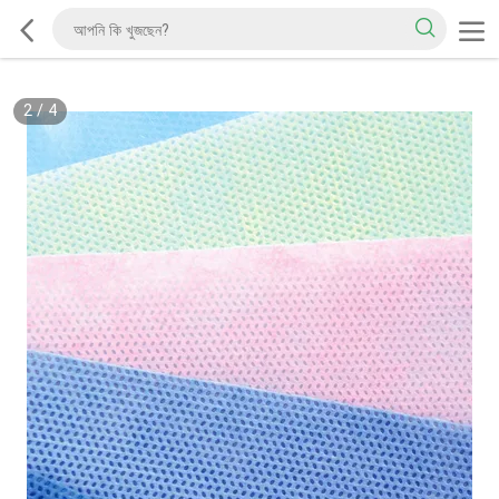
2
/
4