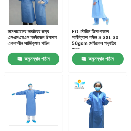
কারখানা ভ্রমণ
হাসপাতালের সার্জারের জন্য
EO স্টেরিল ডিসপোজাল
মান নিয়ন্ত্রণ
এসএমএমএস ননউভেন উপাদান
সার্জিক্যাল গাউন S 3XL 30
এককালীন সার্জিক্যাল গাউন
50gsm মেডিকেল পদ্ধতির
জন্য
যোগাযোগ করুন
অনুসন্ধান পাঠান
অনুসন্ধান পাঠান
উদ্ধৃতির জন্য আবেদন
নিষ্পত্তিযোগ্য প্রতিরক্ষামূলক পরিধান
নিষ্পত্তিযোগ্য সুরক্ষা স্যুট
ডিসপোজেবল প্রতিরক্ষামূলক সামগ্রিক rall