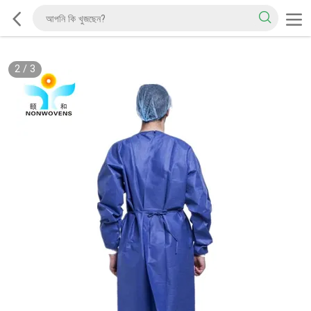
2
/
3