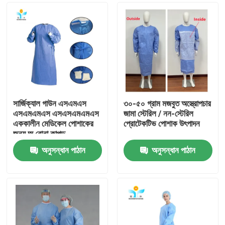
সার্জিক্যাল গাউন এসএমএস
৩০-৫০ গ্রাম মজবুত অস্ত্রোপচার
এসএমএমএস এসএসএমএমএস
জামা স্টেরিল / নন-স্টেরিল
এককালীন মেডিকেল পোশাকের
প্রোটেকটিভ পোশাক উৎপাদন
জন্য অ বোনা কাপড়
অনুসন্ধান পাঠান
অনুসন্ধান পাঠান
বাড়ি
পণ্য
আমাদের সম্পর্কে