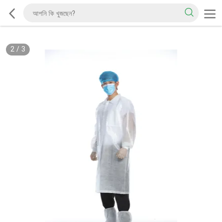
2
/
3