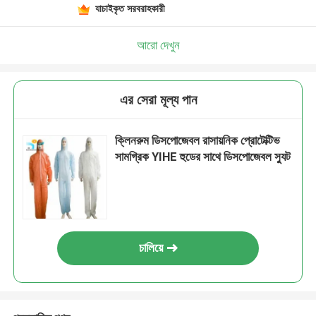
যাচাইকৃত সরবরাহকারী
আরো দেখুন
এর সেরা মূল্য পান
ক্লিনরুম ডিসপোজেবল রাসায়নিক প্রোটেক্টিভ
সামগ্রিক YIHE হুডের সাথে ডিসপোজেবল স্যুট
চালিয়ে