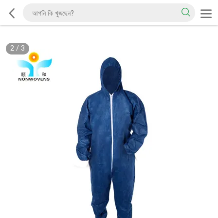
2
/
3