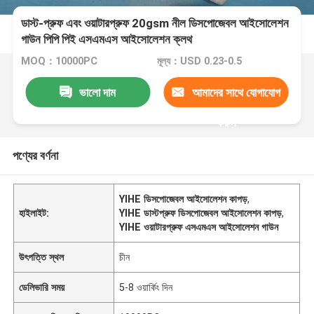
ডাস্ট-প্রুফ এবং ওয়াটারপ্রুফ 20gsm নীল ডিসপোজেবল আইসোলেশন
গাউন পিপি পিই এসএমএস আইসোলেশন ক্লথ
MOQ：10000PC
মূল্য：USD 0.23-0.5
ভালো দাম
আমাদের সাথে যোগাযোগ
করুন
পণ্যের বর্ণনা
YIHE ডিসপোজেবল আইসোলেশন কাপড়
,
হাইলাইট:
YIHE ডাস্টপ্রুফ ডিসপোজেবল আইসোলেশন কাপড়
,
YIHE ওয়াটারপ্রুফ এসএমএস আইসোলেশন গাউন
উৎপত্তি স্থল
চীন
ডেলিভারি সময়
5-8 ওয়ার্কিং দিন