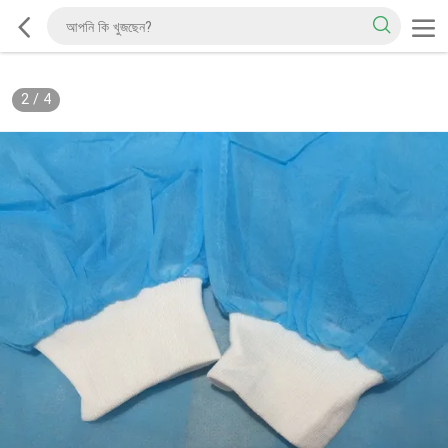
2
/
4