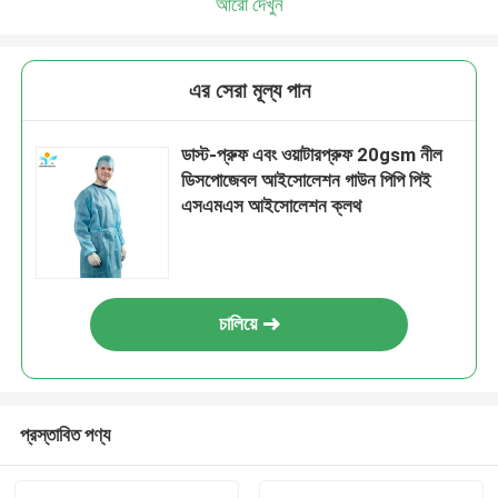
আরো দেখুন
এর সেরা মূল্য পান
ডাস্ট-প্রুফ এবং ওয়াটারপ্রুফ 20gsm নীল
ডিসপোজেবল আইসোলেশন গাউন পিপি পিই
এসএমএস আইসোলেশন ক্লথ
চালিয়ে
প্রস্তাবিত পণ্য