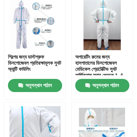
শিল্পের জন্য ডাস্টপ্রুফ
অপারেটিং রুমের জন্য
ডিসপোজেবল প্রতিরক্ষামূলক স্যুট
হাসপাতালের ডিসপোজেবল
অ্যান্টি ফাউলিং
মেডিকেল প্রোটেক্টিভ স্যুট
সার্জিক্যাল স্ক্রাব লেভেল 1-4
অনুসন্ধান পাঠান
অনুসন্ধান পাঠান
বাড়ি
পণ্য
আমাদের সম্পর্কে