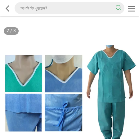
2
/
3