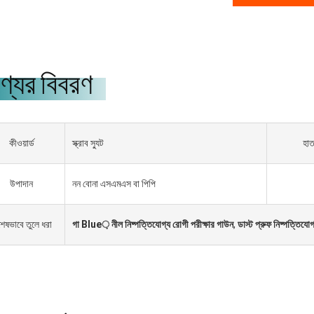
্যের বিবরণ
কীওয়ার্ড
স্ক্রাব স্যুট
হাত
উপাদান
নন বোনা এসএমএস বা পিপি
শেষভাবে তুলে ধরা
গা Blue় নীল নিষ্পত্তিযোগ্য রোগী পরীক্ষার গাউন
,
ডাস্ট প্রুফ নিষ্পত্তিযো