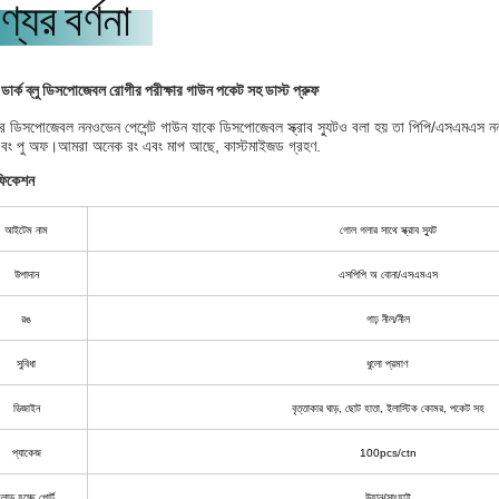
্যের বর্ণনা
ার্ক ব্লু ডিসপোজেবল রোগীর পরীক্ষার গাউন পকেট সহ ডাস্ট প্রুফ
 ডিসপোজেবল ননওভেন পেশেন্ট গাউন যাকে ডিসপোজেবল স্ক্রাব স্যুটও বলা হয় তা পিপি/এসএমএস নন 
বং পু অফ।আমরা অনেক রং এবং মাপ আছে, কাস্টমাইজড গ্রহণ.
ফিকেশন
আইটেম নাম
গোল গলার সাথে স্ক্রাব স্যুট
উপাদান
এসপিপি অ বোনা/এসএমএস
রঙ
গাঢ় নীল/নীল
সুবিধা
ধুলো প্রমাণ
ডিজাইন
বৃত্তাকার ঘাড়, ছোট হাতা, ইলাস্টিক কোমর, পকেট সহ
প্যাকেজ
100pcs/ctn
লোড হচ্ছে পোর্ট
উহান/সাংহাই