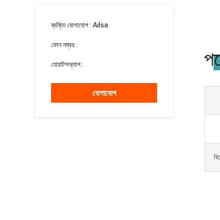
ব্যক্তি যোগাযোগ :
Ailsa
ফোন নম্বর :
13526881032
পণ
হোয়াটসঅ্যাপ :
+8613526881032
যোগাযোগ
বি