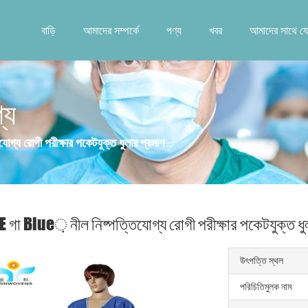
বাড়ি
আমাদের সম্পর্কে
পণ্য
খবর
আমাদের সাথে য
্য
্য রোগী পরীক্ষার পকেটযুক্ত ধুলার প্রমাণ
E গা Blue় নীল নিষ্পত্তিযোগ্য রোগী পরীক্ষার পকেটযুক্ত ধু
উৎপত্তি স্থল
পরিচিতিমুলক নাম