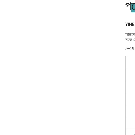
পণ
YIHE ড
আমাদের
সহজ এ
স্পেসি