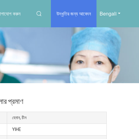
োগাযোগ করুন
উদ্ধৃতির জন্য আবেদন
Bengali
লার প্রমাণ
হেনান, চীন
YIHE