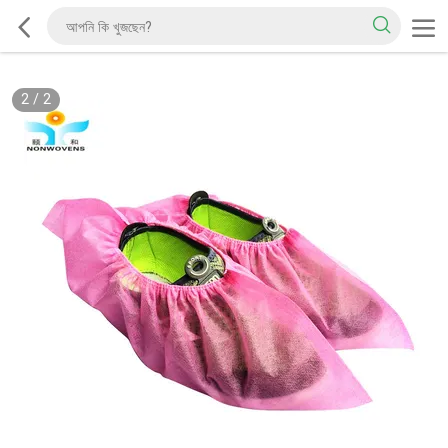
2
/
2