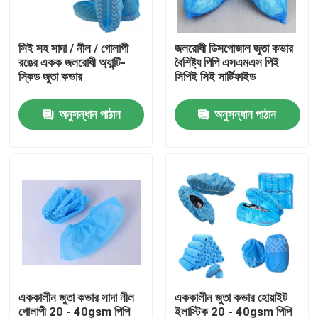
কারখানা ভ্রমণ
সিই সহ সাদা / নীল / গোলাপী
জলরোধী ডিসপোজাল জুতা কভার
রঙের একক জলরোধী অ্যান্টি-
বৈশিষ্ট্য পিপি এসএমএস পিই
স্কিড জুতা কভার
সিপিই সিই সার্টিফাইড
মান নিয়ন্ত্রণ
অনুসন্ধান পাঠান
অনুসন্ধান পাঠান
যোগাযোগ করুন
উদ্ধৃতির জন্য আবেদন
নিষ্পত্তিযোগ্য প্রতিরক্ষামূলক পরিধান
নিষ্পত্তিযোগ্য সুরক্ষা স্যুট
এককালীন জুতা কভার সাদা নীল
এককালীন জুতা কভার হোয়াইট
ডিসপোজেবল প্রতিরক্ষামূলক সামগ্রিক rall
গোলাপী 20 - 40gsm পিপি
ইলাস্টিক 20 - 40gsm পিপি