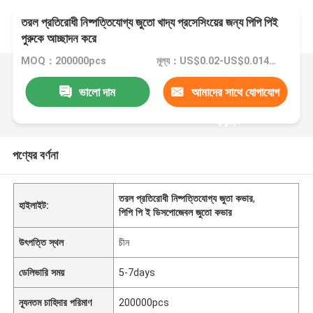
তরল প্রতিরোধী নিষ্পত্তিযোগ্য জুতো খাদ্য প্রসেসিংয়ের জন্য পিপি পিই
পুরুকে আচ্ছাদন করে
MOQ：200000pcs
মূল্য：US$0.02-US$0.014/PCS
ভালো দাম
আমাদের সাথে যোগাযোগ
করুন
পণ্যের বর্ণনা
তরল প্রতিরোধী নিষ্পত্তিযোগ্য জুতা কভার
,
হাইলাইট:
পিপি পি ই ডিসপোজেবল জুতো কভার
উৎপত্তি স্থল
চীন
ডেলিভারি সময়
5-7days
ন্যূনতম চাহিদার পরিমাণ
200000pcs