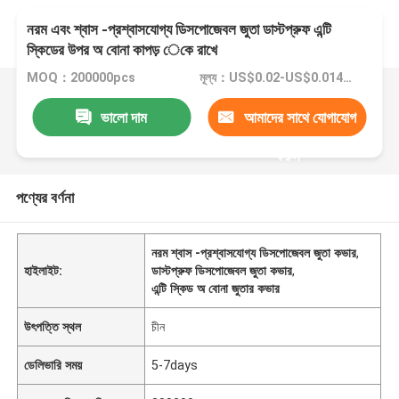
নরম এবং শ্বাস -প্রশ্বাসযোগ্য ডিসপোজেবল জুতা ডাস্টপ্রুফ এন্টি
স্কিডের উপর অ বোনা কাপড় েকে রাখে
MOQ：200000pcs
মূল্য：US$0.02-US$0.014/PCS
ভালো দাম
আমাদের সাথে যোগাযোগ
করুন
পণ্যের বর্ণনা
নরম শ্বাস -প্রশ্বাসযোগ্য ডিসপোজেবল জুতা কভার
,
হাইলাইট:
ডাস্টপ্রুফ ডিসপোজেবল জুতা কভার
,
এন্টি স্কিড অ বোনা জুতার কভার
উৎপত্তি স্থল
চীন
ডেলিভারি সময়
5-7days