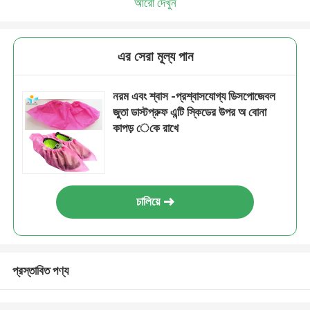
আরো দেখুন
এর সেরা মূল্য পান
নরম এবং শ্বাস -প্রশ্বাসযোগ্য ডিসপোজেবল
জুতা ডাস্টপ্রুফ এন্টি স্কিডের উপর অ বোনা
কাপড় েকে রাখে
চালিয়ে
প্রস্তাবিত পণ্য