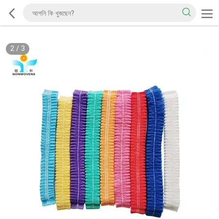
2
/
3