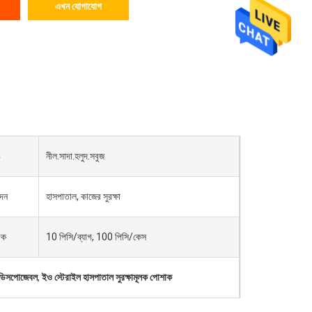
এখন যোগাযোগ
ঙ
নীল.সাদা.হলুদ.সবুজ
দন
হাসপাতাল, কাজের সুরক্ষা
়ক
10 পিসি/ব্যাগ, 100 পিসি/কেস
 ডিসপোজেবল
,
ইও স্টেরাইল হাসপাতাল সুরক্ষামূলক পোশাক