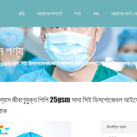
বাড়ি
আমাদের সম্পর্কে
পণ্য
খবর
আমাদের সাথে য
ন পণ্য
 25gsm সাদা সিই ডিসপোজেবল আইসোলেশন গাউন হাসপাতালের প্রতিরক্ষামূলক প
গ্যাস জীবাণুমুক্ত পিপি 25gsm সাদা সিই ডিসপোজেবল আইস
শাক
উৎপত্তি স্থল