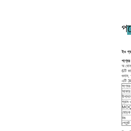
পণ
ইও গ্
পণ্যের 
অ বোনা
6টি ক
গুদাম,
এটি 30
পণ্যের
আকার
উপাদা
গ্রাম
MO
মোড়ক
রঙ
পেমেন্ট