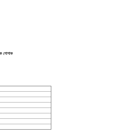
লক পোশাক