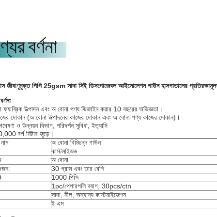
্যের বর্ণনা
যাস জীবাণুমুক্ত পিপি 25gsm সাদা সিই ডিসপোজেবল আইসোলেশন গাউন হাসপাতালের প্রতিরক্ষামূ
বর্ণনা
 ফ্যাব্রিক উত্পাদন এবং অ বোনা পণ্য ডিজাইন করার 10 বছরের অভিজ্ঞতা।
াজের দোকান (অ বোনা উত্পাদনের কাজের দোকান এবং অ বোনা পণ্য কাজের দোকান)।
 গবেষণা ও উন্নয়ন বিভাগ, পরিদর্শন সুবিধা, ইত্যাদি
,000 বর্গ মিটার জুড়ে।
 নাম
অ বোনা বিচ্ছিন্ন গাউন
কাস্টমাইজড
ন
অ বোনা
 ওজন:
30 গ্রাম এবং তার বেশি
Q
1000 পিসি
1pc/পেপারপলি ব্যাগ, 30pcs/ctn
সাদা, নীল, অন্যান্য কাস্টমাইজেশন
ই এম