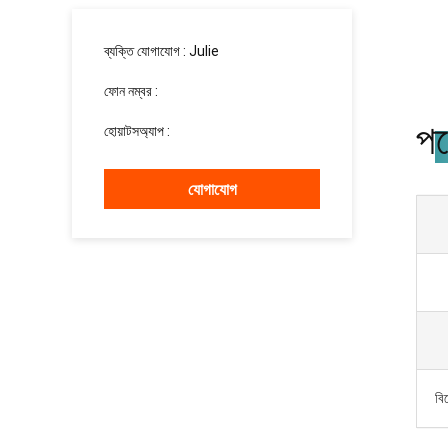
ব্যক্তি যোগাযোগ :
Julie
ফোন নম্বর :
15937139510
পণ
হোয়াটসঅ্যাপ :
+8615937139510
যোগাযোগ
বি