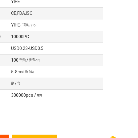
YIHE
CE,FDA,ISO
YIHE- বিচ্ছিন্নতা
ণ
10000PC
USD0.23-USD0.5
100 পিসি / সিটিএন
5-8 ওয়ার্কিং দিন
টি / টি
300000pcs / মাস