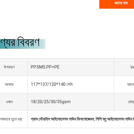
ভালো দাম
্যের বিবরণ
উপকরণ
PP.SMS.PP+PE
র
আকার
117*137/120*140 সেমি
আবে
ওজন
18/20/25/30/35gsm
মোড
শেষভাবে তুলে ধরা
গ্যাস স্টেরাইল আইসোলেশন গাউন ডিসপোজেবল
,
পিপি ব্লু আইসোলেশন গাউন