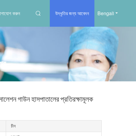
োগাযোগ করুন
উদ্ধৃতির জন্য আবেদন
Bengali
োশাক
োলেশন গাউন হাসপাতালের প্রতিরক্ষামূলক
চীন