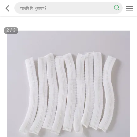
2
/
3