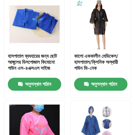
হাসপাতাল ব্যবহারের জন্য ছোট
কালো এককালীন মেডিকেল/
আঙ্গুলের ডিসপোজাল কিমোনো
হাসপাতাল/ক্লিনিক অস্থায়ী
গাউন এস-৪এক্সএল সাইজ
গাউন ভি-নেক
অনুসন্ধান পাঠান
অনুসন্ধান পাঠান
বাড়ি
পণ্য
আমাদের সম্পর্কে