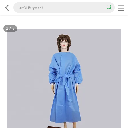
2
/
3