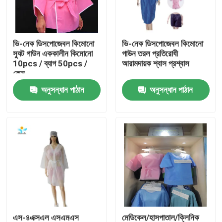
কারখানা ভ্রমণ
ভি-নেক ডিসপোজেবল কিমোনো
ভি-নেক ডিসপোজেবল কিমোনো
স্যুট গাউন এককালীন কিমোনো
গাউন তরল প্রতিরোধী
মান নিয়ন্ত্রণ
10pcs / ব্যাগ 50pcs /
আরামদায়ক শ্বাস প্রশ্বাস
কেস
অনুসন্ধান পাঠান
অনুসন্ধান পাঠান
যোগাযোগ করুন
উদ্ধৃতির জন্য আবেদন
নিষ্পত্তিযোগ্য প্রতিরক্ষামূলক পরিধান
নিষ্পত্তিযোগ্য সুরক্ষা স্যুট
ডিসপোজেবল প্রতিরক্ষামূলক সামগ্রিক rall
এস-৪এক্সএল এসএমএস
মেডিকেল/হাসপাতাল/ক্লিনিক