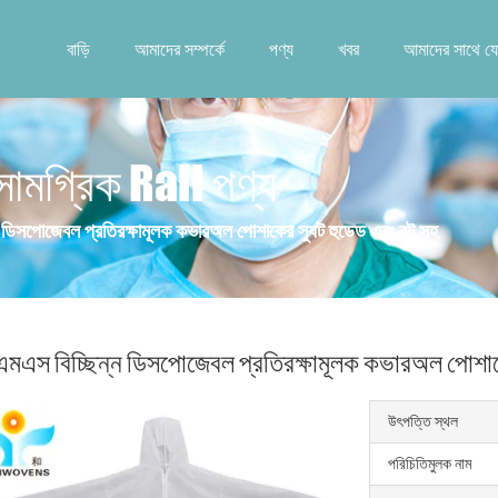
বাড়ি
আমাদের সম্পর্কে
পণ্য
খবর
আমাদের সাথে য
সামগ্রিক Rall পণ্য
 ডিসপোজেবল প্রতিরক্ষামূলক কভারঅল পোশাকের স্যুট হুডেড এবং বুট সহ
মএস বিচ্ছিন্ন ডিসপোজেবল প্রতিরক্ষামূলক কভারঅল পোশাকের
উৎপত্তি স্থল
পরিচিতিমুলক নাম