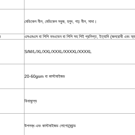
মেডিকেল নীল, মেডিকেল সবুজ, হলুদ, গাঢ় নীল, সাদা।
ন
এসএমএস বা পিপি ননওভেন বা পিপি সহ পিই প্রলিপ্ত, ইত্যাদি (জলরোধী এবং অ্যান্
S/M/L/XL/XXL/XXXL/XXXXL/XXXXL
20-60gsm বা কাস্টমাইজড
বিনামূল্যে
উপলব্ধ এবং কাস্টমাইজড লোগো/ব্র্যান্ড