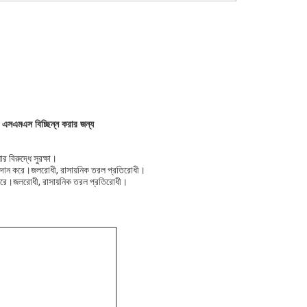
 এসএমএস বিচ্ছিন্ন করার জন্য
র বিরুদ্ধে সুরক্ষা।
ি প্রদান করে।জলরোধী, রাসায়নিক তরল প্রতিরোধী।
হ করে।জলরোধী, রাসায়নিক তরল প্রতিরোধী।