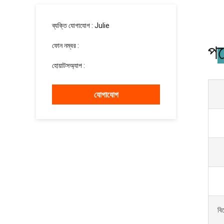
ব্যক্তি যোগাযোগ :
Julie
পণ
ফোন নম্বর :
15937139510
হোয়াটসঅ্যাপ :
+8615937139510
যোগাযোগ
বি