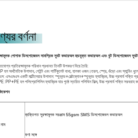
্যের বর্ণনা
ক্ষামূলক পোশাক ডিসপোজেবল সামগ্রিক স্যুট কভারঅল হুডযুক্ত কভারঅল এবং বুট ডিসপোজেবল স্যুট
্তিযোগ্য প্রতিরক্ষামূলক পরিধান প্রধানত তিনটি উপকরণ দিয়ে তৈরি:
হল অর্থনৈতিক উপাদান, পেইন্ট এবং পার্টিকুলেট বাধা, হালকা ওজন।তরল, স্প্রে, গুঁড়ো এবং স্যান্ডিং ধুলো
: এসএমএস একটি মাল্টিলেয়ার উপাদান: স্পুনপন্ড+মেল্টব্লোন+স্পুনপন্ড ফ্যাব্রিক, উচ্চ প্রসার্য শক্ত
 PP+PE হল পলিপ্রোপিলিন ফ্যাব্রিক যার পৃষ্ঠে স্তরিত পলিথিন ফিল্ম, উচ্চ প্রসার্য শক্তি সরবরা
ফিকেশন
ব্যক্তিগত সুরক্ষামূলক সরঞ্জাম 55gsm SMS ডিসপোজেবল কভারঅল
 নাম
ফণা সঙ্গে