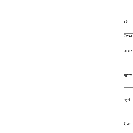
রঙ
উপাদা
আকার
গ্রাম্য
নমুনা
ই এম