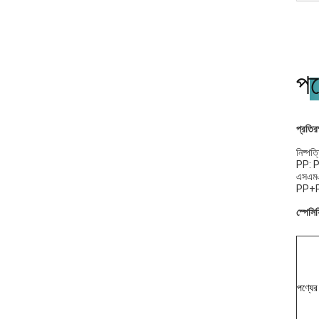
পণ
প্রতির
নিষ্পত
PP: PP 
এসএমএস
PP+PE:
স্পেসি
পণ্যের