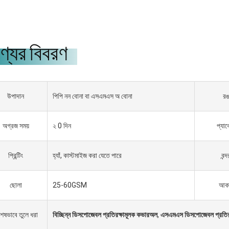
্যের বিবরণ
উপাদান
পিপি নন বোনা বা এসএমএস অ বোনা
র
অগ্রজ সময়
২ 0 দিন
প্যা
প্রিন্টিং
হ্যাঁ, কাস্টমাইজ করা যেতে পারে
বন্দ
ছোলা
25-60GSM
আক
শেষভাবে তুলে ধরা
বিচ্ছিন্ন ডিসপোজেবল প্রতিরক্ষামূলক কভারঅল
,
এসএমএস ডিসপোজেবল প্রতির