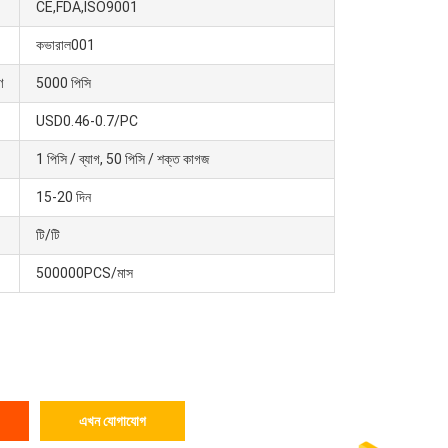
CE,FDA,ISO9001
কভারাল001
ণ
5000 পিসি
USD0.46-0.7/PC
1 পিসি / ব্যাগ, 50 পিসি / শক্ত কাগজ
15-20 দিন
টি/টি
500000PCS/মাস
এখন যোগাযোগ