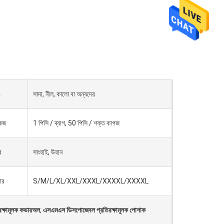
ঙ
সাদা, নীল, কালো বা অন্যদের
কেজ
1 পিসি / ব্যাগ, 50 পিসি / শক্ত কাগজ
র
সাংহাই, উহান
ার
S/M/L/XL/XXL/XXXL/XXXXL/XXXXL
ক্ষামূলক কভারঅল
,
এসএমএস ডিসপোজেবল প্রতিরক্ষামূলক পোশাক