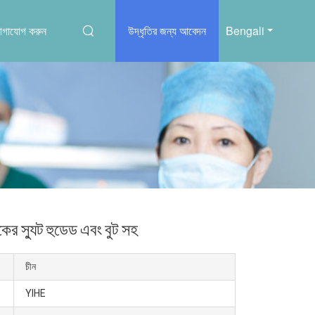
োগাযোগ করুন
উদ্ধৃতির জন্য আবেদন
Bengali
 স্যুট হুডেড এবং বুট সহ
চীন
YIHE