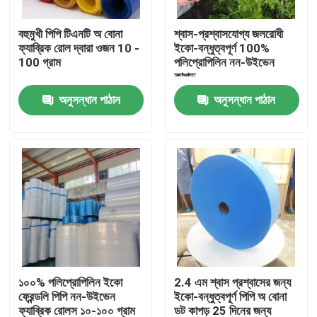
বহুমুখী পিপি টিএনটি অ বোনা
শ্বাস-প্রশ্বাসযোগ্য জলরোধী
কারখানা ভ্রমণ
ফ্যাব্রিক রোল দ্বারা ওজন 10 -
ইকো-বন্ধুত্বপূর্ণ 100%
100 গ্রাম
পলিপ্রোপিলিন নন-উইভেন
কাপড়
মান নিয়ন্ত্রণ
অনুসন্ধান পাঠান
অনুসন্ধান পাঠান
যোগাযোগ করুন
উদ্ধৃতির জন্য আবেদন
নিষ্পত্তিযোগ্য প্রতিরক্ষামূলক পরিধান
নিষ্পত্তিযোগ্য সুরক্ষা স্যুট
১০০% পলিপ্রোপিলিন ইকো
2.4 এম শ্বাস প্রশ্বাসের জন্য
ফ্রেন্ডলি পিপি নন-উইভেন
ইকো-বন্ধুত্বপূর্ণ পিপি অ বোনা
ডিসপোজেবল প্রতিরক্ষামূলক সামগ্রিক rall
ফ্যাব্রিক রোলস ১০-১০০ গ্রাম
ডট কাপড় 25 দিনের জন্য