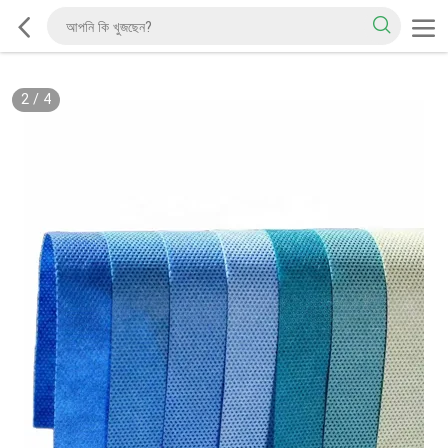
2
/
4