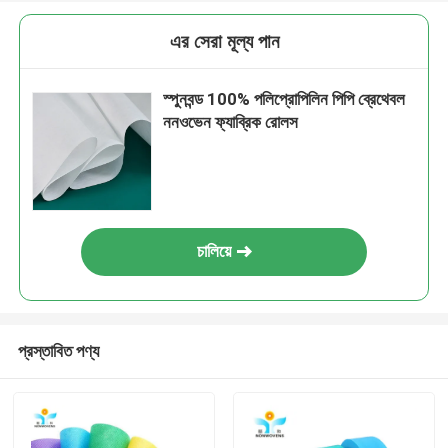
এর সেরা মূল্য পান
স্পুনবন্ড 100% পলিপ্রোপিলিন পিপি ব্রেথেবল
ননওভেন ফ্যাব্রিক রোলস
চালিয়ে
প্রস্তাবিত পণ্য