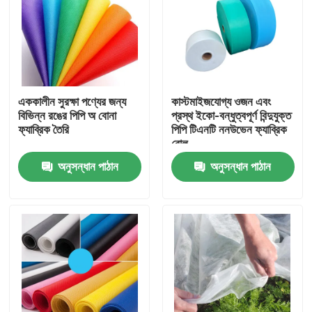
এককালীন সুরক্ষা পণ্যের জন্য
কাস্টমাইজযোগ্য ওজন এবং
বিভিন্ন রঙের পিপি অ বোনা
প্রস্থ ইকো-বন্ধুত্বপূর্ণ বিন্দুযুক্ত
ফ্যাব্রিক তৈরি
পিপি টিএনটি ননউভেন ফ্যাব্রিক
রোল
অনুসন্ধান পাঠান
অনুসন্ধান পাঠান
বাড়ি
পণ্য
আমাদের সম্পর্কে