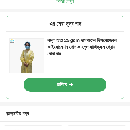
আরো দেখুন
এর সেরা মূল্য পান
লম্বা হাতা 25gsm হাসপাতাল ডিসপোজেবল
আইসোলেশন পোশাক হলুদ সার্জিক্যাল গ্রোন
ধোয়া যায়
চালিয়ে
প্রস্তাবিত পণ্য