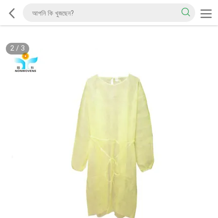
2
/
3