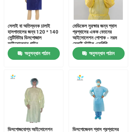
কারখানা ভ্রমণ
সেলাই বা অতিস্বনক ঢালাই
মেডিকেল সুরক্ষার জন্য শ্বাস
হাসপাতালের জন্য 120 * 140
প্রশ্বাসের একক বেতনের
মান নিয়ন্ত্রণ
সেন্টিমিটার ডিসপোজাল
আইসোলেশন পোশাক - নরম
আইসোলেশন গাউন
সেলাই স্টাইল এসপিপি
এসএমএস
অনুসন্ধান পাঠান
অনুসন্ধান পাঠান
যোগাযোগ করুন
উদ্ধৃতির জন্য আবেদন
নিষ্পত্তিযোগ্য প্রতিরক্ষামূলক পরিধান
নিষ্পত্তিযোগ্য সুরক্ষা স্যুট
ডিসপোজেবল প্রতিরক্ষামূলক সামগ্রিক rall
ডিসপোজযোগ্য আইসোলেশন
ডিসপোজেবল শ্বাস প্রশ্বাসের