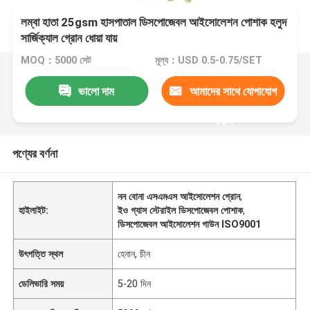
লম্বা হাতা 25gsm হাসপাতাল ডিসপোজেবল আইসোলেশন পোশাক হলুদ
সার্জিক্যাল গ্রোন ধোয়া যায়
MOQ：5000 সেট
মূল্য：USD 0.5-0.75/SET
ভালো দাম
আমাদের সাথে যোগাযোগ
করুন
পণ্যের বর্ণনা
নন বোনা এসএমএস আইসোলেশন গ্রোন
,
হাইলাইট:
ইও গ্যাস স্টেরাইল ডিসপোজেবল পোশাক
,
ডিসপোজেবল আইসোলেশন গাউন ISO9001
উৎপত্তি স্থল
হেনান, চীন
ডেলিভারি সময়
5-20 দিন