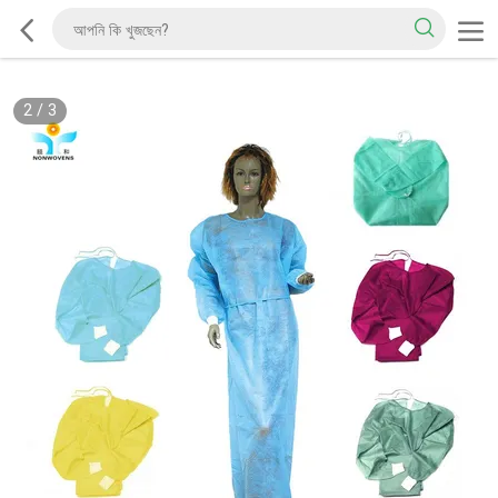
2
/
3