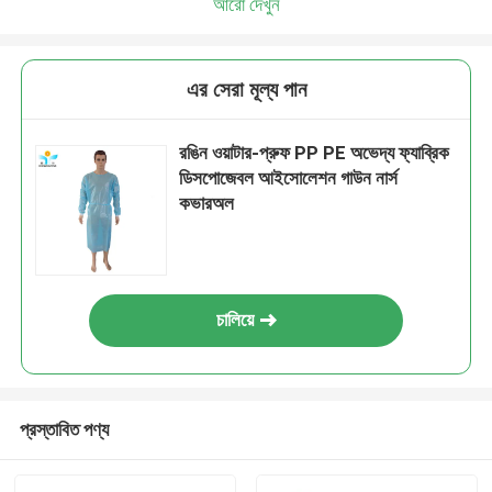
আরো দেখুন
এর সেরা মূল্য পান
রঙিন ওয়াটার-প্রুফ PP PE অভেদ্য ফ্যাব্রিক
ডিসপোজেবল আইসোলেশন গাউন নার্স
কভারঅল
চালিয়ে
প্রস্তাবিত পণ্য