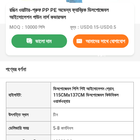
রঙিন ওয়াটার-প্রুফ PP PE অভেদ্য ফ্যাব্রিক ডিসপোজেবল
আইসোলেশন গাউন নার্স কভারঅল
MOQ：10000 পিসি
মূল্য：USD0.15-USD0.5
ভালো দাম
আমাদের সাথে যোগাযোগ
করুন
পণ্যের বর্ণনা
ডিসপোজেবল পিপি পিই আইসোলেশন গ্রোন
,
হাইলাইট:
115CMx137CM ডিসপোজেবল কিউবিকল
ওয়ার্কওয়্যার
উৎপত্তি স্থল
চীন
ডেলিভারি সময়
5-8 কার্যদিবস