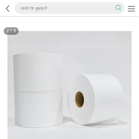
2
/
3