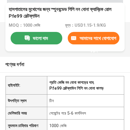
হাসপাতালের মুখোশের জন্য স্পুনবন্ডেড পিপি নন বোনা ফ্যাব্রিক রোল
Pfe99 মেল্টব্লাউন
MOQ：1000 কেজি
মূল্য：USD1.15-1.9/KG
ভালো দাম
আমাদের সাথে যোগাযোগ
করুন
পণ্যের বর্ণনা
প্রতি কেজি নন বোনা কাপড়ের দাম
,
হাইলাইট:
Pfe99 মেল্টব্লাউন পিপি নন বোনা কাপড়
উৎপত্তি স্থল
চীন
ডেলিভারি সময়
পেমেন্টের পরে 5-6 কার্যদিবস
ন্যূনতম চাহিদার পরিমাণ
1000 কেজি