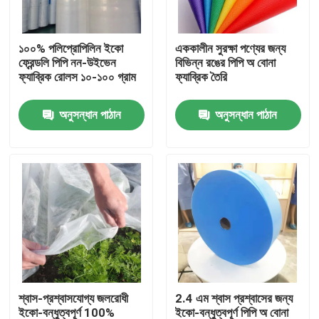
কারখানা ভ্রমণ
১০০% পলিপ্রোপিলিন ইকো
এককালীন সুরক্ষা পণ্যের জন্য
ফ্রেন্ডলি পিপি নন-উইভেন
বিভিন্ন রঙের পিপি অ বোনা
ফ্যাব্রিক রোলস ১০-১০০ গ্রাম
ফ্যাব্রিক তৈরি
মান নিয়ন্ত্রণ
অনুসন্ধান পাঠান
অনুসন্ধান পাঠান
যোগাযোগ করুন
উদ্ধৃতির জন্য আবেদন
নিষ্পত্তিযোগ্য প্রতিরক্ষামূলক পরিধান
নিষ্পত্তিযোগ্য সুরক্ষা স্যুট
শ্বাস-প্রশ্বাসযোগ্য জলরোধী
2.4 এম শ্বাস প্রশ্বাসের জন্য
ডিসপোজেবল প্রতিরক্ষামূলক সামগ্রিক rall
ইকো-বন্ধুত্বপূর্ণ 100%
ইকো-বন্ধুত্বপূর্ণ পিপি অ বোনা