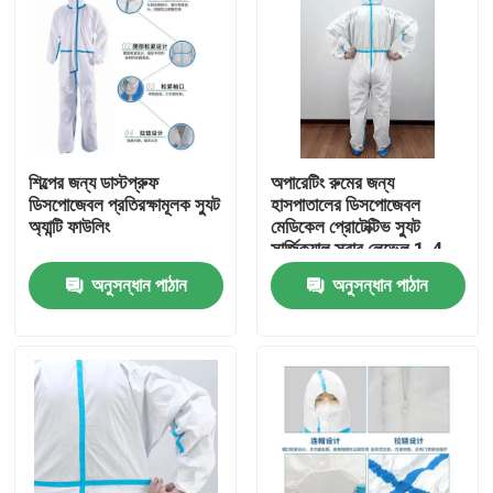
শিল্পের জন্য ডাস্টপ্রুফ
অপারেটিং রুমের জন্য
ডিসপোজেবল প্রতিরক্ষামূলক স্যুট
হাসপাতালের ডিসপোজেবল
অ্যান্টি ফাউলিং
মেডিকেল প্রোটেক্টিভ স্যুট
সার্জিক্যাল স্ক্রাব লেভেল 1-4
অনুসন্ধান পাঠান
অনুসন্ধান পাঠান
বাড়ি
পণ্য
আমাদের সম্পর্কে