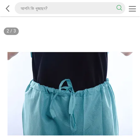
2
/
3