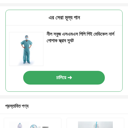
এর সেরা মূল্য পান
নীল সবুজ এসএমএস পিপি পিই মেডিকেল নার্স
পোশাক স্ক্রাব স্যুট
চালিয়ে
প্রস্তাবিত পণ্য