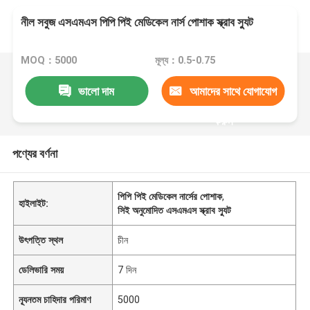
নীল সবুজ এসএমএস পিপি পিই মেডিকেল নার্স পোশাক স্ক্রাব স্যুট
MOQ：5000
মূল্য：0.5-0.75
ভালো দাম
আমাদের সাথে যোগাযোগ
করুন
পণ্যের বর্ণনা
পিপি পিই মেডিকেল নার্সের পোশাক
,
হাইলাইট:
সিই অনুমোদিত এসএমএস স্ক্রাব স্যুট
উৎপত্তি স্থল
চীন
ডেলিভারি সময়
7 দিন
ন্যূনতম চাহিদার পরিমাণ
5000