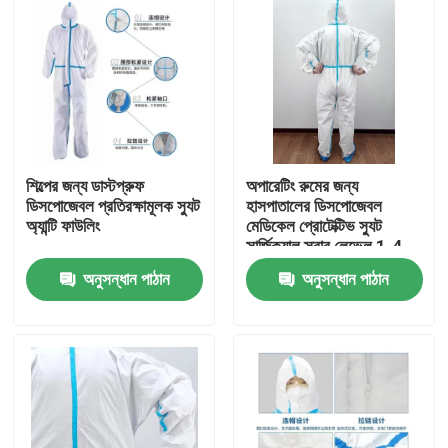
শিল্পের জন্য ডাস্টপ্রুফ
অপারেটিং রুমের জন্য
ডিসপোজেবল প্রতিরক্ষামূলক স্যুট
হাসপাতালের ডিসপোজেবল
অ্যান্টি ফাউলিং
মেডিকেল প্রোটেক্টিভ স্যুট
সার্জিক্যাল স্ক্রাব লেভেল 1-4
অনুসন্ধান পাঠান
অনুসন্ধান পাঠান
বাড়ি
পণ্য
আমাদের সম্পর্কে