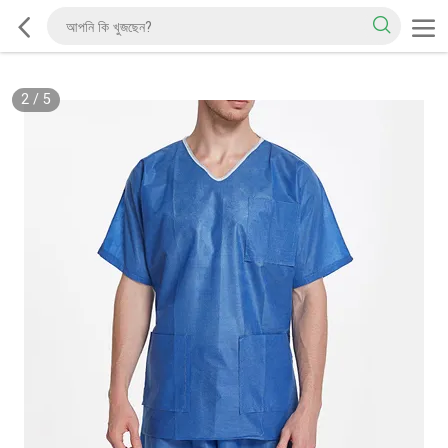
2
/
5