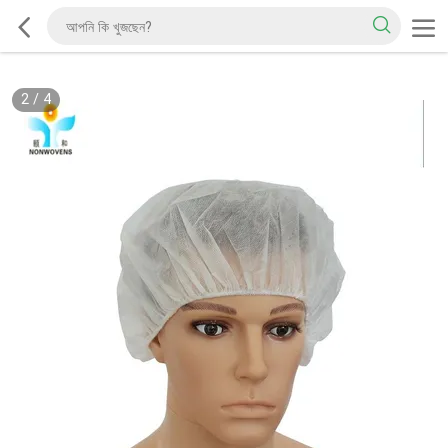
2
/
4