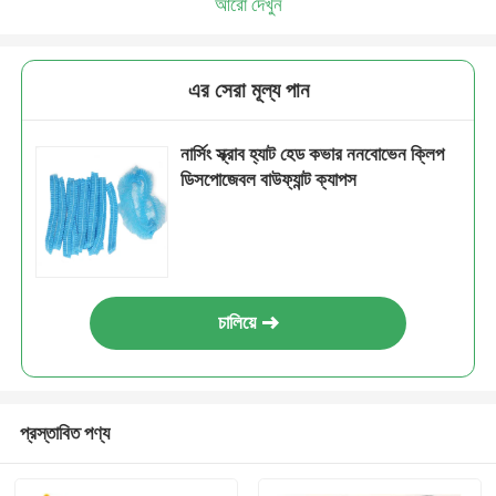
আরো দেখুন
এর সেরা মূল্য পান
নার্সিং স্ক্রাব হ্যাট হেড কভার ননবোভেন ক্লিপ
ডিসপোজেবল বাউফ্যান্ট ক্যাপস
চালিয়ে
প্রস্তাবিত পণ্য