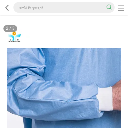
2
/
3