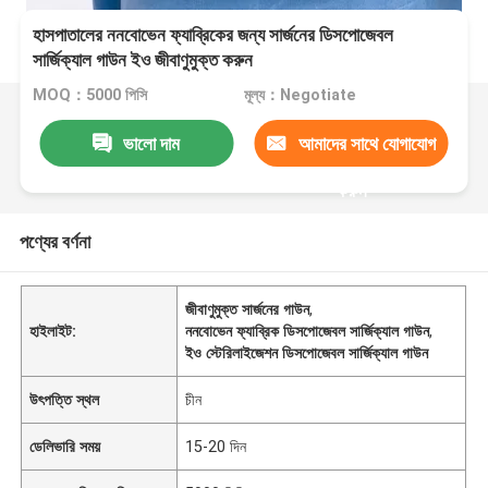
হাসপাতালের ননবোভেন ফ্যাব্রিকের জন্য সার্জনের ডিসপোজেবল
সার্জিক্যাল গাউন ইও জীবাণুমুক্ত করুন
MOQ：5000 পিসি
মূল্য：Negotiate
ভালো দাম
আমাদের সাথে যোগাযোগ
করুন
পণ্যের বর্ণনা
জীবাণুমুক্ত সার্জনের গাউন
,
হাইলাইট:
ননবোভেন ফ্যাব্রিক ডিসপোজেবল সার্জিক্যাল গাউন
,
ইও স্টেরিলাইজেশন ডিসপোজেবল সার্জিক্যাল গাউন
উৎপত্তি স্থল
চীন
ডেলিভারি সময়
15-20 দিন