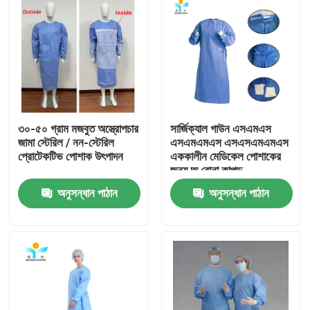
৩০-৫০ গ্রাম মজবুত অস্ত্রোপচার
সার্জিক্যাল গাউন এসএমএস
জামা স্টেরিল / নন-স্টেরিল
এসএমএমএস এসএসএমএমএস
প্রোটেকটিভ পোশাক উৎপাদন
এককালীন মেডিকেল পোশাকের
জন্য অ বোনা কাপড়
অনুসন্ধান পাঠান
অনুসন্ধান পাঠান
বাড়ি
পণ্য
আমাদের সম্পর্কে