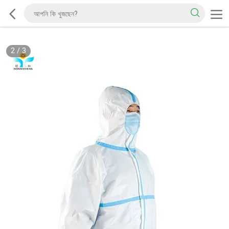
2
/
3