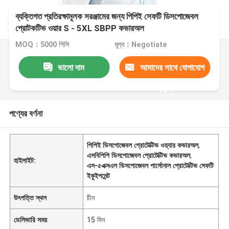
ব্যক্তিগত প্রতিরক্ষামূলক সরঞ্জামের জন্য পিপিই সেফটি ডিসপোজেবল
প্রোটকটিভ ওয়ার S - 5XL SBPP কভারঅল
MOQ：5000 পিসি
মূল্য：Negotiate
ভালো দাম
আমাদের সাথে যোগাযোগ
করুন
পণ্যের বর্ণনা
পিপিই ডিসপোজেবল প্রোটেক্টিভ ওয়্যার কভারঅল
,
এসবিপিপি ডিসপোজেবল প্রোটেক্টিভ কভারঅল
,
হাইলাইট:
এস-৫এক্সএল ডিসপোজেবল পার্সোনাল প্রোটেক্টিভ সেফটি
ইকুইপমেন্ট
উৎপত্তি স্থল
চীন
ডেলিভারি সময়
15 দিন