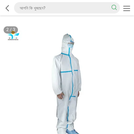
2
/
3