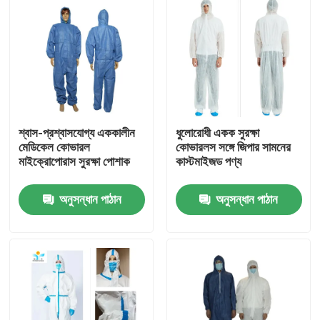
শ্বাস-প্রশ্বাসযোগ্য এককালীন
ধুলোরোধী একক সুরক্ষা
মেডিকেল কোভারল
কোভারলস সঙ্গে জিপার সামনের
মাইক্রোপোরাস সুরক্ষা পোশাক
কাস্টমাইজড পণ্য
অনুসন্ধান পাঠান
অনুসন্ধান পাঠান
বাড়ি
পণ্য
আমাদের সম্পর্কে