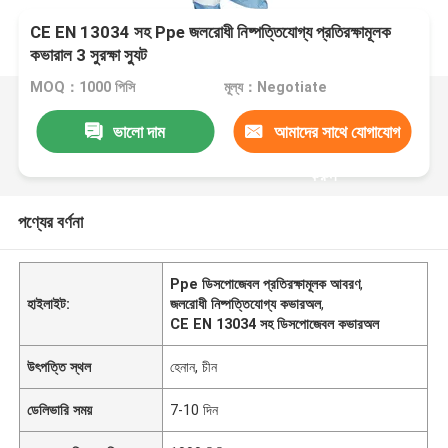
CE EN 13034 সহ Ppe জলরোধী নিষ্পত্তিযোগ্য প্রতিরক্ষামূলক
কভারাল 3 সুরক্ষা স্যুট
MOQ：1000 পিসি
মূল্য：Negotiate
ভালো দাম
আমাদের সাথে যোগাযোগ
করুন
পণ্যের বর্ণনা
Ppe ডিসপোজেবল প্রতিরক্ষামূলক আবরণ
,
হাইলাইট:
জলরোধী নিষ্পত্তিযোগ্য কভারঅল
,
CE EN 13034 সহ ডিসপোজেবল কভারঅল
উৎপত্তি স্থল
হেনান, চীন
ডেলিভারি সময়
7-10 দিন