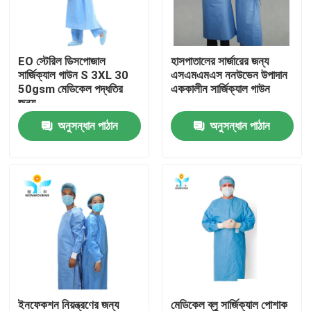
কারখানা ভ্রমণ
EO স্টেরিল ডিসপোজাল
হাসপাতালের সার্জারের জন্য
সার্জিক্যাল গাউন S 3XL 30
এসএমএমএস ননউভেন উপাদান
মান নিয়ন্ত্রণ
50gsm মেডিকেল পদ্ধতির
এককালীন সার্জিক্যাল গাউন
জন্য
অনুসন্ধান পাঠান
অনুসন্ধান পাঠান
যোগাযোগ করুন
উদ্ধৃতির জন্য আবেদন
নিষ্পত্তিযোগ্য প্রতিরক্ষামূলক পরিধান
নিষ্পত্তিযোগ্য সুরক্ষা স্যুট
ডিসপোজেবল প্রতিরক্ষামূলক সামগ্রিক rall
ইনফেকশন নিয়ন্ত্রণের জন্য
মেডিকেল ব্লু সার্জিক্যাল পোশাক