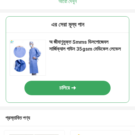
আরো দেখুন
এর সেরা মূল্য পান
অ জীবাণুমুক্ত Smms ডিসপোজেবল
সার্জিক্যাল গাউন 35gsm মেডিকেল লেভেল
চালিয়ে
প্রস্তাবিত পণ্য