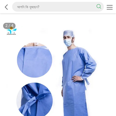
2
/
4