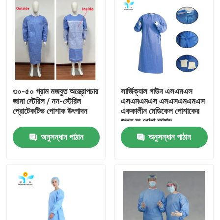
৩০-৫০ গ্রাম মজবুত অস্ত্রোপচার
সার্জিক্যাল গাউন এসএমএস
জামা স্টেরিল / নন-স্টেরিল
এসএমএমএস এসএসএমএমএস
প্রোটেকটিভ পোশাক উৎপাদন
এককালীন মেডিকেল পোশাকের
জন্য অ বোনা কাপড়
অনুসন্ধান পাঠান
অনুসন্ধান পাঠান
বাড়ি
পণ্য
আমাদের সম্পর্কে