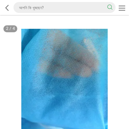
2
/
4