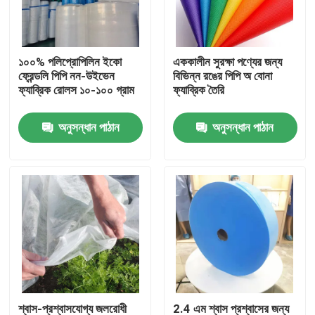
কারখানা ভ্রমণ
১০০% পলিপ্রোপিলিন ইকো
এককালীন সুরক্ষা পণ্যের জন্য
ফ্রেন্ডলি পিপি নন-উইভেন
বিভিন্ন রঙের পিপি অ বোনা
মান নিয়ন্ত্রণ
ফ্যাব্রিক রোলস ১০-১০০ গ্রাম
ফ্যাব্রিক তৈরি
অনুসন্ধান পাঠান
অনুসন্ধান পাঠান
যোগাযোগ করুন
উদ্ধৃতির জন্য আবেদন
নিষ্পত্তিযোগ্য প্রতিরক্ষামূলক পরিধান
নিষ্পত্তিযোগ্য সুরক্ষা স্যুট
ডিসপোজেবল প্রতিরক্ষামূলক সামগ্রিক rall
শ্বাস-প্রশ্বাসযোগ্য জলরোধী
2.4 এম শ্বাস প্রশ্বাসের জন্য