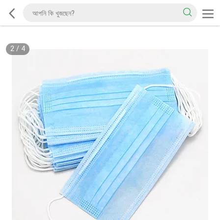
2
/
4