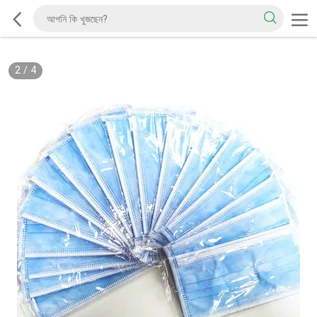
2
/
4